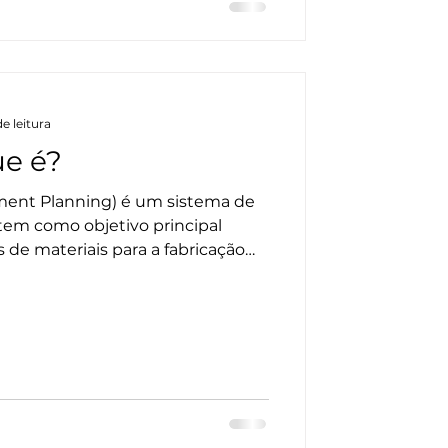
RP é um cérebro que planeja as
ntos de forma automat
e leitura
e é?
ment Planning) é um sistema de
em como objetivo principal
 de materiais para a fabricação
 o abastecimento adequado e a
sos necessários para a produção.
enefícios para o setor industrial,
ir: Redução de custos: Com a
ível reduzir os custos de estoque
teriais p