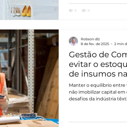
um processo subjetivo e 
resultados, onde o PLM (
o Kanban de Protótipos g
desde a primeira amostra.
Robson dlz
8 de fev. de 2025
2 min d
Gestão de Co
evitar o estoqu
de insumos na
Manter o equilíbrio entre
não imobilizar capital e
desafios da indústria têx
a produção ou, pior, com
insumos que não têm saíd
resolve essa equação atr
Requirements Planning).