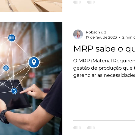
controle de compras, o M
necessidades de suprime
Robson dlz
17 de fev. de 2023
2 min d
MRP sabe o qu
O MRP (Material Require
gestão de produção que t
gerenciar as necessidades
de produtos, garantindo
disponibilidade dos recur
O uso do MRP traz vários b
conforme descrito a segu
utilização do MRP, é poss
e minimizar a perda de ma