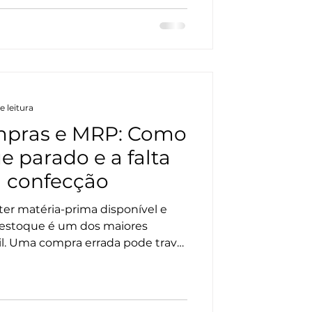
passa a ser uma plataforma de
Product Lifecycle Management) e
arantem produtividade real
 1. Gestão Visu
e leitura
mpras e MRP: Como
e parado e a falta
 confecção
 ter matéria-prima disponível e
m estoque é um dos maiores
til. Uma compra errada pode travar
prometer o fluxo de caixa com
a imediata. O ERP Sisplan
avés do módulo de MRP (Material
 Muito mais do que um simples