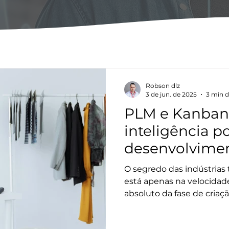
Robson dlz
3 de jun. de 2025
3 min d
PLM e Kanban 
inteligência po
desenvolviment
O segredo das indústrias 
está apenas na velocidad
absoluto da fase de cria
um produto rentável exige
ERP Sisplan, o desenvolv