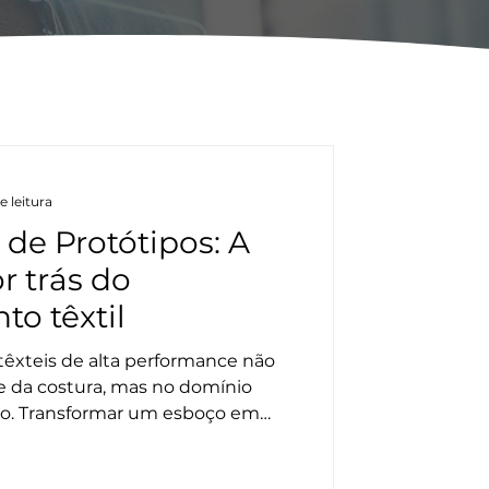
e leitura
de Protótipos: A
r trás do
o têxtil
têxteis de alta performance não
e da costura, mas no domínio
ção. Transformar um esboço em
 controle técnico e visual. Com o
imento de produtos deixa de ser