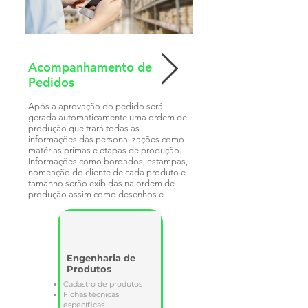
Acompanhamento de
Histórico de
Pedidos
Personalizações
Após a aprovação do pedido será
Após a personalização do
gerada automaticamente uma ordem de
cada cliente, o sistema a
produção que trará todas as
as características daquel
informações das personalizações como
uma lista de produtos por c
matérias primas e etapas de produção.
facilitando assim a repeti
Informações como bordados, estampas,
e evitando falhas no proc
nomeação do cliente de cada produto e
produção.
tamanho serão exibidas na ordem de
produção assim como desenhos e
detalhes da peça.
Engenharia de
Produtos
Cadastro de produtos
Fichas técnicas
específicas