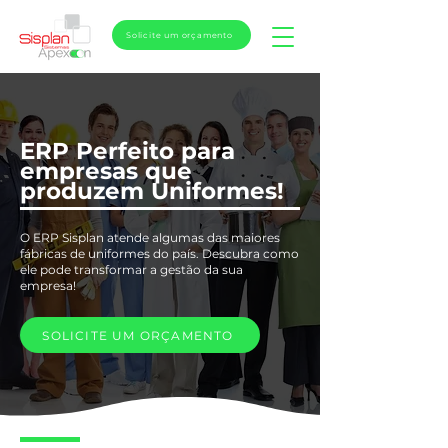
Solicite um orçamento
ERP Perfeito para
empresas que
produzem Uniformes!
O ERP Sisplan atende algumas das maiores
fábricas de uniformes do país. Descubra como
ele pode transformar a gestão da sua
empresa!
SOLICITE UM ORÇAMENTO