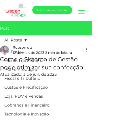
Solicite um orçamento
Post
All Posts
Robson dlz
All Posts
12 de mar. de 2023
2 min de leitura
Como o Sistema de Gestão
Escolha de Sistema
pode otimizar sua confecção!
PCP e Produção
Atualizado:
3 de jun. de 2025
Fiscal e Tributário
Custos e Precificação
Loja, PDV e Vendas
Cobrança e Financeiro
Tecnologia e Inovação