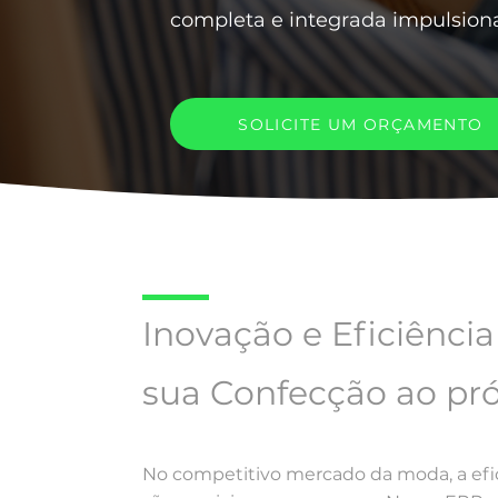
completa e integrada impulsiona
SOLICITE UM ORÇAMENTO
Inovação e Eficiência
sua Confecção ao pró
No competitivo mercado da moda, a efic