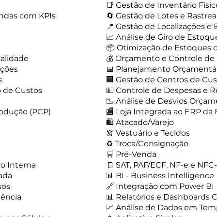
📑 Gestão de Inventário Físic
ndas com KPIs
🔄 Gestão de Lotes e Rastrea
📍 Gestão de Localizações 
📈 Análise de Giro de Estoqu
📦 Otimização de Estoque
alidade
💰 Orçamento e Controle de
ações
📅 Planejamento Orçamentá
s
🏢 Gestão de Centros de Cu
o de Custos
💵 Controle de Despesas e R
📉 Análise de Desvios Orçam
rodução (PCP)
🏬 Loja Integrada ao ERP da 
🛍️ Atacado/Varejo
👗 Vestuário e Tecidos
♻️ Troca/Consignação
🛒 Pré-Venda
 Interna
🧾 SAT, PAF/ECF, NF-e e NFC
zada
📊 BI - Business Intelligence
sos
🔗 Integração com Power BI
iência
📊 Relatórios e Dashboards 
📈 Análise de Dados em Tem