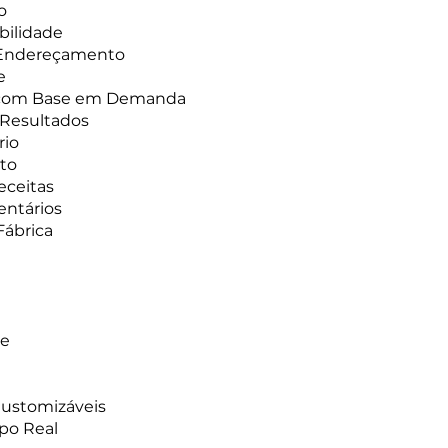
o
bilidade
e Endereçamento
e
s com Base em Demanda
 Resultados
rio
sto
eceitas
entários
Fábrica
-e
Customizáveis
po Real