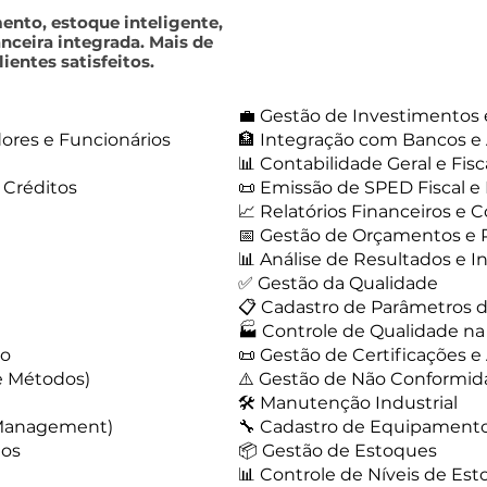
ento, estoque inteligente,
nceira integrada. Mais de
ientes satisfeitos.
💼 Gestão de Investimentos 
dores e Funcionários
🏦 Integração com Bancos 
📊 Contabilidade Geral e Fisc
 Créditos
📜 Emissão de SPED Fiscal e
📈 Relatórios Financeiros e 
📅 Gestão de Orçamentos e 
📊 Análise de Resultados e I
✅ Gestão da Qualidade
📋 Cadastro de Parâmetros 
🏭 Controle de Qualidade n
ro
📜 Gestão de Certificações e
e Métodos)
⚠️ Gestão de Não Conformida
🛠️ Manutenção Industrial
 Management)
🔧 Cadastro de Equipament
tos
📦 Gestão de Estoques
📊 Controle de Níveis de Es