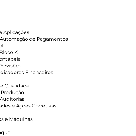
e Aplicações
e Automação de Pagamentos
al
 Bloco K
Contábeis
Previsões
ndicadores Financeiros
de Qualidade
a Produção
 Auditorias
des e Ações Corretivas
os e Máquinas
toque