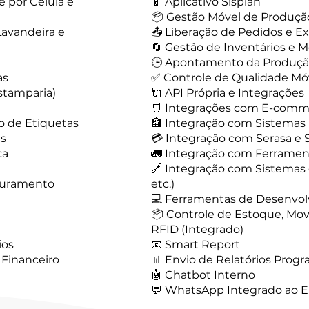
 por Célula e
📱 Aplicativo Sisplan
📦 Gestão Móvel de Produçã
Lavandeira e
📤 Liberação de Pedidos e E
🔄 Gestão de Inventários e
🕒 Apontamento da Produç
as
✅ Controle de Qualidade Mó
stamparia)
🔌 API Própria e Integrações
🛒 Integrações com E-comm
o de Etiquetas
🏦 Integração com Sistemas
is
💳 Integração com Serasa e 
ca
🚛 Integração com Ferramen
🔗 Integração com Sistemas 
turamento
etc.)
💻 Ferramentas de Desenvol
📦 Controle de Estoque, M
RFID (Integrado)
ios
📧 Smart Report
 Financeiro
📊 Envio de Relatórios Prog
🤖 Chatbot Interno
💬 WhatsApp Integrado ao 