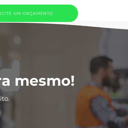
ICITE UM ORÇAMENTO
ora mesmo!
to.