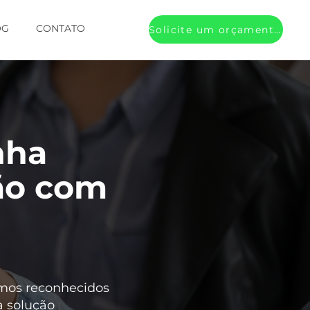
OG
CONTATO
Solicite um orçamento
nha
ção com
omos reconhecidos
a solução