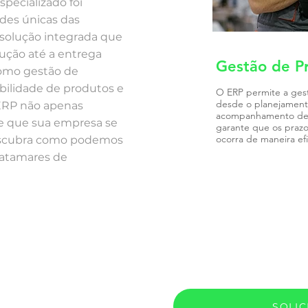
specializado foi
des únicas das
 solução integrada que
ução até a entrega
Gestão de P
como gestão de
abilidade de produtos e
O ERP permite a ges
desde o planejamento
 ERP não apenas
acompanhamento de t
e que sua empresa se
garante que os praz
ocorra de maneira ef
Descubra como podemos
patamares de
SOLI