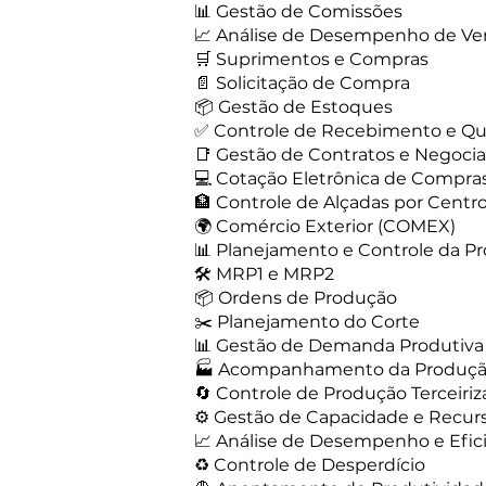
📊 Gestão de Comissões
📈 Análise de Desempenho de Ve
🛒 Suprimentos e Compras
📄 Solicitação de Compra
📦 Gestão de Estoques
✅ Controle de Recebimento e Qu
📑 Gestão de Contratos e Negoci
💻 Cotação Eletrônica de Compra
🏦 Controle de Alçadas por Centr
🌍 Comércio Exterior (COMEX)
📊 Planejamento e Controle da P
🛠️ MRP1 e MRP2
📦 Ordens de Produção
✂️ Planejamento do Corte
📊 Gestão de Demanda Produtiva
🏭 Acompanhamento da Produção
🔄 Controle de Produção Terceiri
⚙️ Gestão de Capacidade e Recur
📈 Análise de Desempenho e Efic
♻️ Controle de Desperdício