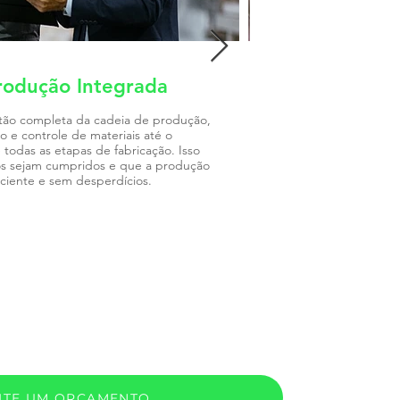
rodução Integrada
Controle de Qu
tão completa da cadeia de produção,
Implementa procedimento
 e controle de materiais até o
cada fase da produção, a
odas as etapas de fabricação. Isso
atendam aos padrões exigi
os sejam cumpridos e que a produção
menos devoluções e maior 
iciente e sem desperdícios.
CITE UM ORÇAMENTO